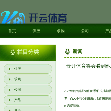
首页
供应
求购
公司
产
新闻
栏目分类
云开体育将会看到他们
供应
求购
公司
2025年的驾临让咱们对异日充满
专一而又不花心的星座，他们在桃花
产品
的恋爱运势。
展会