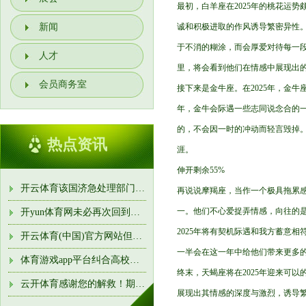
最初，白羊座在2025年的桃花运
新闻
诚和积极进取的作风诱导繁密异性
于不消的糊涂，而会厚爱对待每一段
人才
里，将会看到他们在情感中展现出
会员商务室
接下来是金牛座。在2025年，金
年，金牛会际遇一些志同说念合的
的，不会因一时的冲动而轻言毁掉
热点资讯
涯。
伸开剩余55%
开云体育该国济急处理部门派出了一架Mi-8直升机试图支撑-开云·kaiyun体育(中国)官方网站 登录入口
再说说摩羯座，当作一个极具拖累感
一。他们不心爱捉弄情感，向往的
开yun体育网未必再次回到这里让他相等期待-开云·kaiyun体育(中国)官方网站 登录入口
2025年将有契机际遇和我方蓄意
开云体育(中国)官方网站但这种行径自己仍然非常不当-开云·kaiyun体育(中国)官方网站 登录入口
一半会在这一年中给他们带来更多
体育游戏app平台纠合高校开展“推普质检员”培训-开云·kaiyun体育(中国)官方网站 登录入口
终末，天蝎座将在2025年迎来可
云开体育感谢您的解救！期待与您共同创造一次舒心的艺术之旅-开云·kaiyun体育(中国)官方网站 登录入口
展现出其情感的深度与激烈，诱导