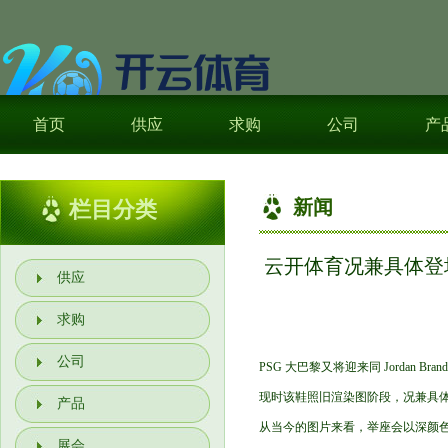
首页
供应
求购
公司
产
新闻
栏目分类
云开体育况兼具体登场
供应
求购
公司
PSG 大巴黎又将迎来同 Jordan B
现时该鞋照旧渲染图阶段，况兼具
产品
从当今的图片来看，举座会以深颜
展会