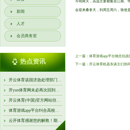
今明两天，高温主要都集在江南、华
会迎来桑拿天，到周五周六，致使
新闻
人才
会员商务室
上一篇：
体育游戏app平台驰念抗战告
热点资讯
网站 登录入口
下一篇：
开云体育机器东谈主们协同息
开云体育该国济急处理部门派出了一架Mi-8直升机试图支撑-开云·kaiyun体育(中国)官方网站 登录入口
开yun体育网未必再次回到这里让他相等期待-开云·kaiyun体育(中国)官方网站 登录入口
开云体育(中国)官方网站但这种行径自己仍然非常不当-开云·kaiyun体育(中国)官方网站 登录入口
体育游戏app平台纠合高校开展“推普质检员”培训-开云·kaiyun体育(中国)官方网站 登录入口
云开体育感谢您的解救！期待与您共同创造一次舒心的艺术之旅-开云·kaiyun体育(中国)官方网站 登录入口